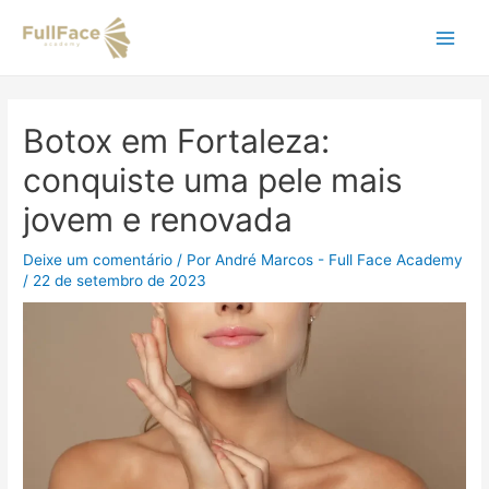
Ir
Navegação
Main
para
de
o
Post
Men
conteúdo
Botox em Fortaleza:
conquiste uma pele mais
jovem e renovada
Deixe um comentário
/ Por
André Marcos - Full Face Academy
/
22 de setembro de 2023