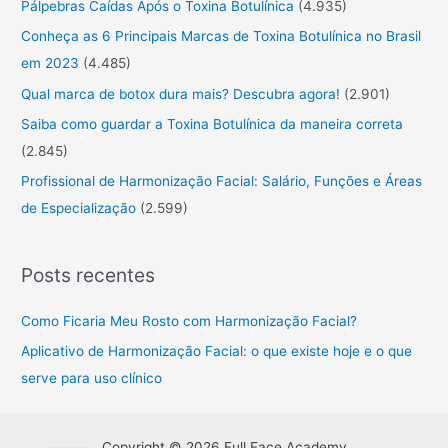
Pálpebras Caídas Após o Toxina Botulínica
(4.935)
a
Conheça as 6 Principais Marcas de Toxina Botulínica no Brasil
r
em 2023
(4.485)
:
Qual marca de botox dura mais? Descubra agora!
(2.901)
Saiba como guardar a Toxina Botulínica da maneira correta
(2.845)
Profissional de Harmonização Facial: Salário, Funções e Áreas
de Especialização
(2.599)
Posts recentes
Como Ficaria Meu Rosto com Harmonização Facial?
Aplicativo de Harmonização Facial: o que existe hoje e o que
serve para uso clínico
Copyright © 2026 Full Face Academy