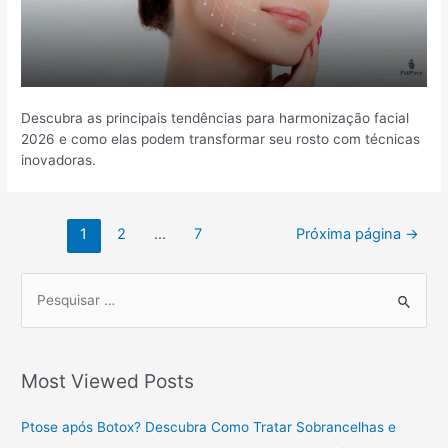
Descubra as principais tendências para harmonização facial
2026 e como elas podem transformar seu rosto com técnicas
inovadoras.
1
2
…
7
Próxima página
→
P
r
o
Most Viewed Posts
c
u
Ptose após Botox? Descubra Como Tratar Sobrancelhas e
r