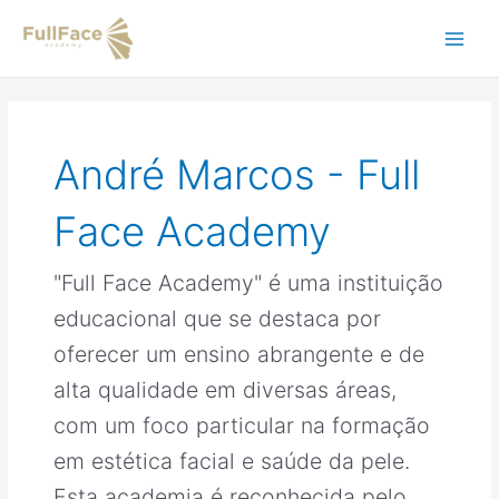
Ir
Paginação
Main
para
de
o
posts
Men
conteúdo
André Marcos - Full
Face Academy
"Full Face Academy" é uma instituição
educacional que se destaca por
oferecer um ensino abrangente e de
alta qualidade em diversas áreas,
com um foco particular na formação
em estética facial e saúde da pele.
Esta academia é reconhecida pelo