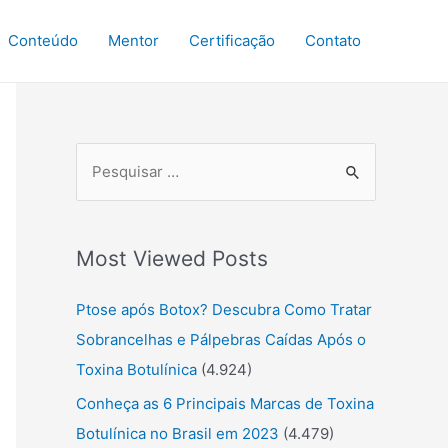
Conteúdo
Mentor
Certificação
Contato
P
r
o
Most Viewed Posts
c
u
Ptose após Botox? Descubra Como Tratar
r
Sobrancelhas e Pálpebras Caídas Após o
a
Toxina Botulínica
(4.924)
r
Conheça as 6 Principais Marcas de Toxina
:
Botulínica no Brasil em 2023
(4.479)