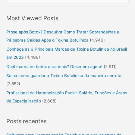
r
o
Most Viewed Posts
c
u
Ptose após Botox? Descubra Como Tratar Sobrancelhas e
r
Pálpebras Caídas Após o Toxina Botulínica
(4.946)
a
Conheça as 6 Principais Marcas de Toxina Botulínica no Brasil
r
em 2023
(4.496)
:
Qual marca de botox dura mais? Descubra agora!
(2.911)
Saiba como guardar a Toxina Botulínica da maneira correta
(2.852)
Profissional de Harmonização Facial: Salário, Funções e Áreas
de Especialização
(2.608)
Posts recentes
Software para Harmonização Facial: o que avaliar antes de