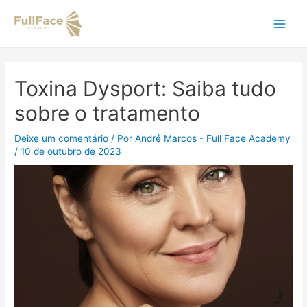
Ir
Navegação
Main
para
de
o
Post
Men
conteúdo
Toxina Dysport: Saiba tudo
sobre o tratamento
Deixe um comentário
/ Por
André Marcos - Full Face Academy
/
10 de outubro de 2023