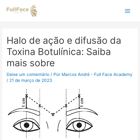
Ir
Navegação
Main
para
de
o
Post
Men
conteúdo
Halo de ação e difusão da
Toxina Botulínica: Saiba
mais sobre
Deixe um comentário
/ Por
Marcos André - Full Face Academy
/
21 de março de 2023