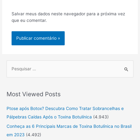
rede
Internet
Salvar meus dados neste navegador para a próxima vez
que eu comentar.
P
r
o
Most Viewed Posts
c
u
Ptose após Botox? Descubra Como Tratar Sobrancelhas e
r
Pálpebras Caídas Após o Toxina Botulínica
(4.943)
a
Conheça as 6 Principais Marcas de Toxina Botulínica no Brasil
r
em 2023
(4.492)
: