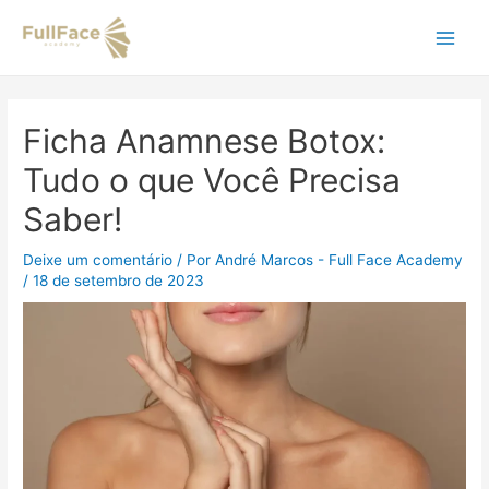
Ir
Navegação
Main
para
de
o
Post
Men
conteúdo
Ficha Anamnese Botox:
Tudo o que Você Precisa
Saber!
Deixe um comentário
/ Por
André Marcos - Full Face Academy
/
18 de setembro de 2023