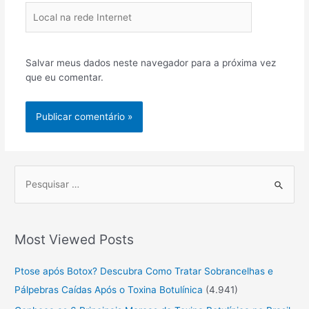
Local
na
rede
Internet
Salvar meus dados neste navegador para a próxima vez
que eu comentar.
P
r
o
Most Viewed Posts
c
u
Ptose após Botox? Descubra Como Tratar Sobrancelhas e
r
Pálpebras Caídas Após o Toxina Botulínica
(4.941)
a