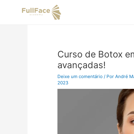
Ir
Navegação
para
de
o
Post
conteúdo
Curso de Botox e
avançadas!
Deixe um comentário
/ Por
André Ma
2023