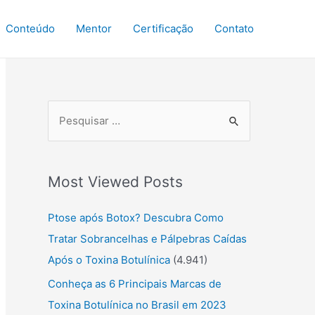
Conteúdo
Mentor
Certificação
Contato
P
r
o
Most Viewed Posts
c
u
Ptose após Botox? Descubra Como
r
Tratar Sobrancelhas e Pálpebras Caídas
a
Após o Toxina Botulínica
(4.941)
r
Conheça as 6 Principais Marcas de
:
Toxina Botulínica no Brasil em 2023