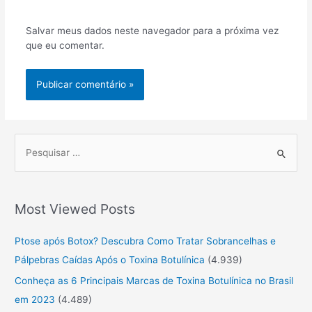
rede
Internet
Salvar meus dados neste navegador para a próxima vez
que eu comentar.
P
r
o
Most Viewed Posts
c
u
Ptose após Botox? Descubra Como Tratar Sobrancelhas e
r
Pálpebras Caídas Após o Toxina Botulínica
(4.939)
a
Conheça as 6 Principais Marcas de Toxina Botulínica no Brasil
r
em 2023
(4.489)
: