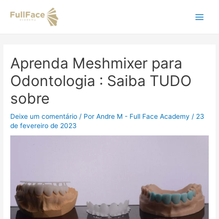
Ir
Navegação
Main
para
de
o
Post
Men
conteúdo
Aprenda Meshmixer para
Odontologia : Saiba TUDO
sobre
Deixe um comentário
/ Por
Andre M - Full Face Academy
/
23
de fevereiro de 2023