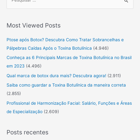
P
r
o
Most Viewed Posts
c
u
Ptose após Botox? Descubra Como Tratar Sobrancelhas e
r
Pálpebras Caídas Após o Toxina Botulínica
(4.946)
a
Conheça as 6 Principais Marcas de Toxina Botulínica no Brasil
r
em 2023
(4.496)
:
Qual marca de botox dura mais? Descubra agora!
(2.911)
Saiba como guardar a Toxina Botulínica da maneira correta
(2.855)
Profissional de Harmonização Facial: Salário, Funções e Áreas
de Especialização
(2.609)
Posts recentes