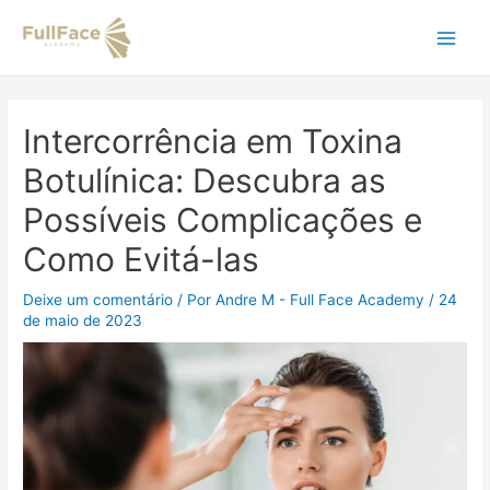
Ir
Navegação
Main
para
de
o
Post
Men
conteúdo
Intercorrência em Toxina
Botulínica: Descubra as
Possíveis Complicações e
Como Evitá-las
Deixe um comentário
/ Por
Andre M - Full Face Academy
/
24
de maio de 2023