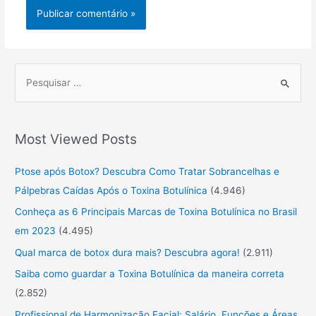
P
r
o
Most Viewed Posts
c
u
Ptose após Botox? Descubra Como Tratar Sobrancelhas e
r
Pálpebras Caídas Após o Toxina Botulínica
(4.946)
a
Conheça as 6 Principais Marcas de Toxina Botulínica no Brasil
r
em 2023
(4.495)
:
Qual marca de botox dura mais? Descubra agora!
(2.911)
Saiba como guardar a Toxina Botulínica da maneira correta
(2.852)
Profissional de Harmonização Facial: Salário, Funções e Áreas