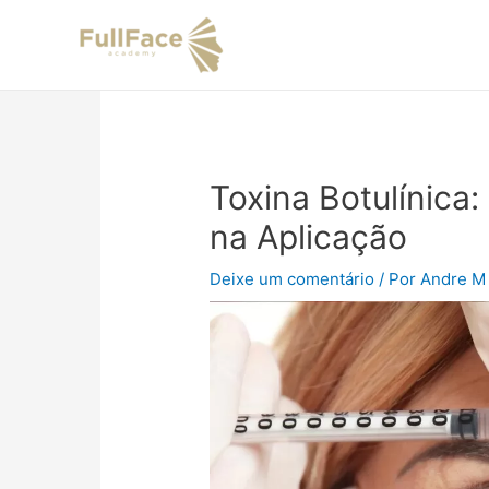
Ir
Navegação
para
de
o
Post
conteúdo
Toxina Botulínica
na Aplicação
Deixe um comentário
/ Por
Andre M 