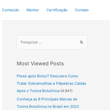
Conteúdo
Mentor
Certificação
Contato
P
r
o
Most Viewed Posts
c
u
Ptose após Botox? Descubra Como
r
Tratar Sobrancelhas e Pálpebras Caídas
a
Após o Toxina Botulínica
(4.941)
r
Conheça as 6 Principais Marcas de
:
Toxina Botulínica no Brasil em 2023