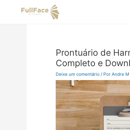
Ir
Navegação
para
de
o
Post
conteúdo
Prontuário de Har
Completo e Down
Deixe um comentário
/ Por
Andre M 