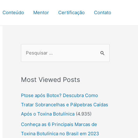
Conteúdo
Mentor
Certificação
Contato
P
r
o
Most Viewed Posts
c
u
Ptose após Botox? Descubra Como
r
Tratar Sobrancelhas e Pálpebras Caídas
a
Após o Toxina Botulínica
(4.935)
r
Conheça as 6 Principais Marcas de
:
Toxina Botulínica no Brasil em 2023