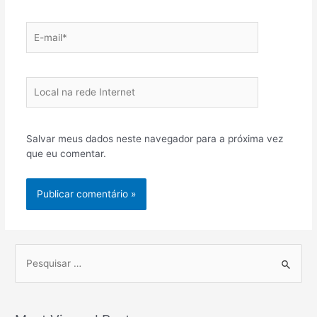
E-
mail*
Local
na
rede
Internet
Salvar meus dados neste navegador para a próxima vez
que eu comentar.
P
r
o