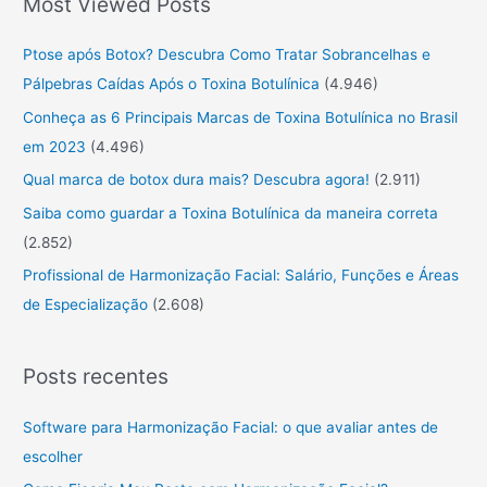
Most Viewed Posts
c
u
Ptose após Botox? Descubra Como Tratar Sobrancelhas e
r
Pálpebras Caídas Após o Toxina Botulínica
(4.946)
a
Conheça as 6 Principais Marcas de Toxina Botulínica no Brasil
r
em 2023
(4.496)
:
Qual marca de botox dura mais? Descubra agora!
(2.911)
Saiba como guardar a Toxina Botulínica da maneira correta
(2.852)
Profissional de Harmonização Facial: Salário, Funções e Áreas
de Especialização
(2.608)
Posts recentes
Software para Harmonização Facial: o que avaliar antes de
escolher