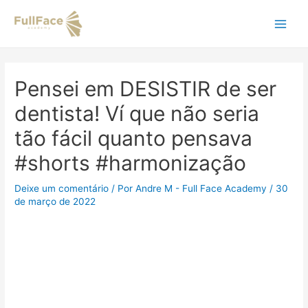
Ir
Navegação
Main
para
de
o
Post
Men
conteúdo
Pensei em DESISTIR de ser
dentista! Ví que não seria
tão fácil quanto pensava
#shorts #harmonização
Deixe um comentário
/ Por
Andre M - Full Face Academy
/
30
de março de 2022