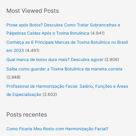
o
Most Viewed Posts
c
u
Ptose após Botox? Descubra Como Tratar Sobrancelhas e
r
Pálpebras Caídas Após o Toxina Botulínica
(4.941)
a
Conheça as 6 Principais Marcas de Toxina Botulínica no Brasil
r
em 2023
(4.491)
:
Qual marca de botox dura mais? Descubra agora!
(2.906)
Saiba como guardar a Toxina Botulínica da maneira correta
(2.848)
Profissional de Harmonização Facial: Salário, Funções e Áreas
de Especialização
(2.602)
Posts recentes
Como Ficaria Meu Rosto com Harmonização Facial?