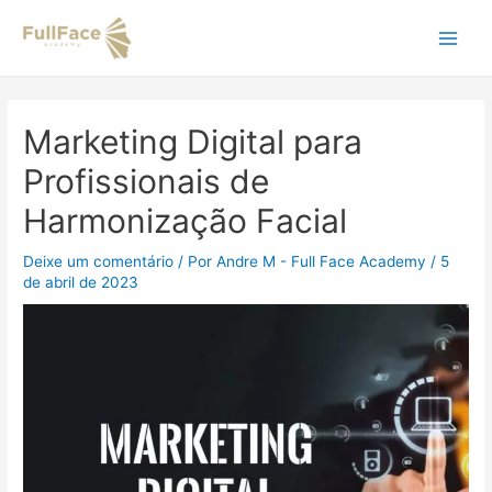
Ir
Navegação
Main
para
de
o
Post
Men
conteúdo
Marketing Digital para
Profissionais de
Harmonização Facial
Deixe um comentário
/ Por
Andre M - Full Face Academy
/
5
de abril de 2023