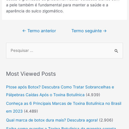
a pele também é fundamental para manter a saúde e a
aparência do sulco zigomático.
←
Termo anterior
Termo seguinte
→
P
r
o
Most Viewed Posts
c
u
Ptose após Botox? Descubra Como Tratar Sobrancelhas e
r
Pálpebras Caídas Após o Toxina Botulínica
(4.939)
a
Conheça as 6 Principais Marcas de Toxina Botulínica no Brasil
r
em 2023
(4.489)
:
Qual marca de botox dura mais? Descubra agora!
(2.906)
Saiba como guardar a Toxina Botulínica da maneira correta