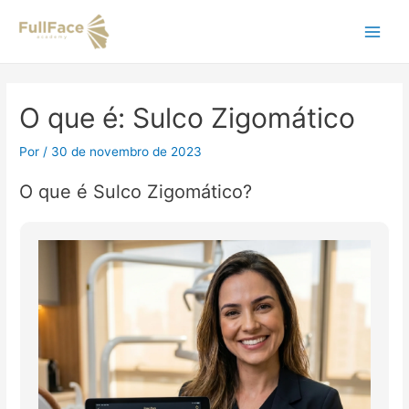
Ir
Navegação
Main
para
de
o
Post
Men
conteúdo
O que é: Sulco Zigomático
Por
/
30 de novembro de 2023
O que é Sulco Zigomático?