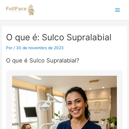
Ir
Navegação
Main
para
de
o
Post
Men
conteúdo
O que é: Sulco Supralabial
Por
/
30 de novembro de 2023
O que é Sulco Supralabial?