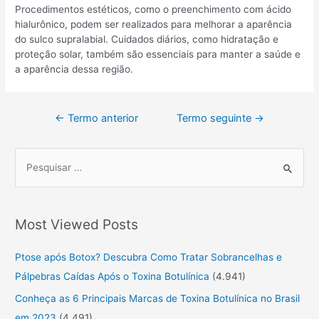
Procedimentos estéticos, como o preenchimento com ácido
hialurônico, podem ser realizados para melhorar a aparência
do sulco supralabial. Cuidados diários, como hidratação e
proteção solar, também são essenciais para manter a saúde e
a aparência dessa região.
←
Termo anterior
Termo seguinte
→
P
r
o
Most Viewed Posts
c
u
Ptose após Botox? Descubra Como Tratar Sobrancelhas e
r
Pálpebras Caídas Após o Toxina Botulínica
(4.941)
a
Conheça as 6 Principais Marcas de Toxina Botulínica no Brasil
r
em 2023
(4.491)