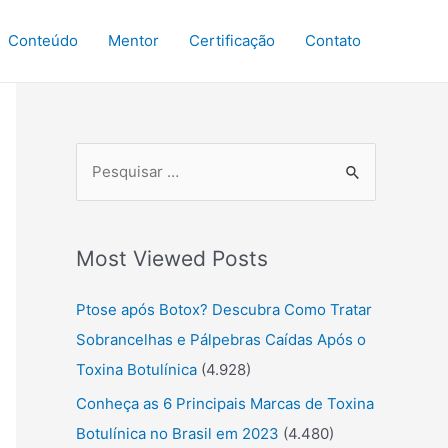
Conteúdo
Mentor
Certificação
Contato
P
r
o
Most Viewed Posts
c
u
Ptose após Botox? Descubra Como Tratar
r
Sobrancelhas e Pálpebras Caídas Após o
a
Toxina Botulínica
(4.928)
r
Conheça as 6 Principais Marcas de Toxina
:
Botulínica no Brasil em 2023
(4.480)