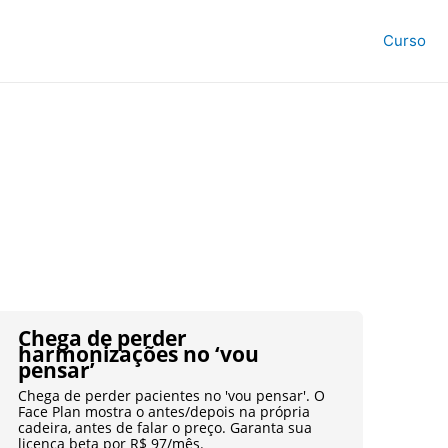
Curso
Chega de perder
harmonizações no ‘vou
pensar’
Chega de perder pacientes no 'vou pensar'. O
Face Plan mostra o antes/depois na própria
cadeira, antes de falar o preço. Garanta sua
licença beta por R$ 97/mês.