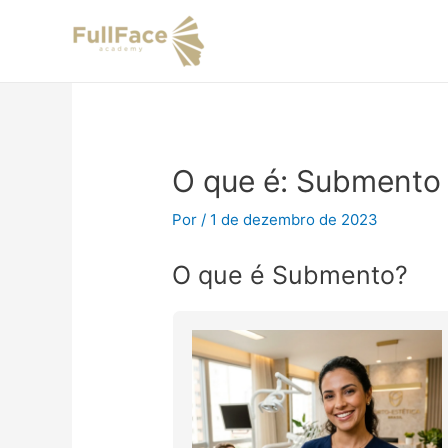
Ir
Navegação
para
de
o
Post
conteúdo
O que é: Submento
Por
/
1 de dezembro de 2023
O que é Submento?