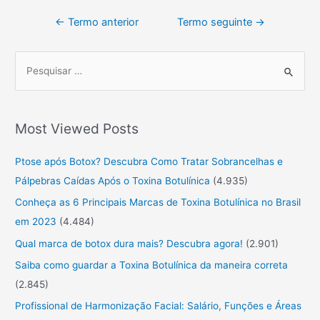
←
Termo anterior
Termo seguinte
→
P
r
o
Most Viewed Posts
c
u
Ptose após Botox? Descubra Como Tratar Sobrancelhas e
r
Pálpebras Caídas Após o Toxina Botulínica
(4.935)
a
Conheça as 6 Principais Marcas de Toxina Botulínica no Brasil
r
em 2023
(4.484)
:
Qual marca de botox dura mais? Descubra agora!
(2.901)
Saiba como guardar a Toxina Botulínica da maneira correta
(2.845)
Profissional de Harmonização Facial: Salário, Funções e Áreas