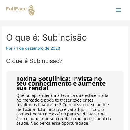
Ir
Navegação
Main
para
de
o
Post
Men
conteúdo
O que é: Subincisão
Por
/
1 de dezembro de 2023
O que é Subincisão?
Toxina Botulínica: Invista no
seu conhecimento e aumente
sua renda!
Que tal aprender uma técnica que está em alta
no mercado e pode te trazer excelentes
resultados financeiros? Com nosso curso online
de Toxina Botulínica, você vai adquirir todo o
conhecimento necessário para se destacar na
área e aumentar sua renda como profissional da
saúde. Não perca essa oportunidade!